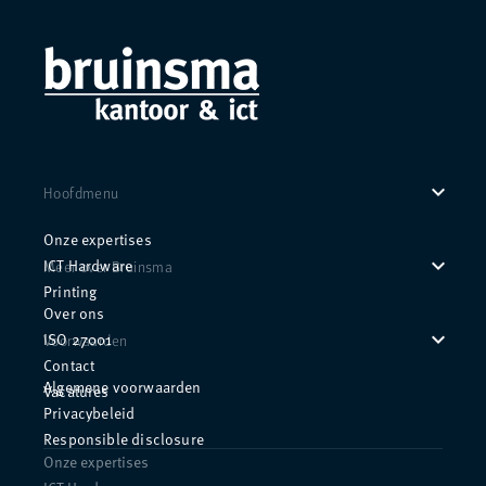
expand_more
Hoofdmenu
Onze expertises
expand_more
ICT Hardware
Meer over Bruinsma
Printing
Over ons
expand_more
ISO 27001
Voorwaarden
Contact
Algemene voorwaarden
Vacatures
Privacybeleid
Responsible disclosure
Onze expertises