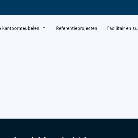
e kantoormeubelen
Referentieprojecten
Facilitair en s
expand_more