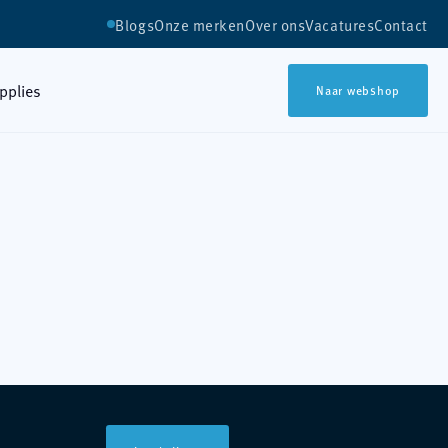
Blogs
Onze merken
Over ons
Vacatures
Contact
upplies
Naar webshop