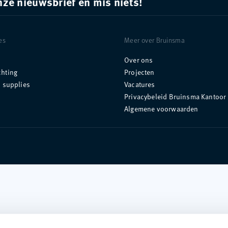
onze nieuwsbrief en mis niets!
es
Meer over Bruinsma
Over ons
chting
Projecten
n supplies
Vacatures
Privacybeleid Bruinsma Kantoor 
Algemene voorwaarden