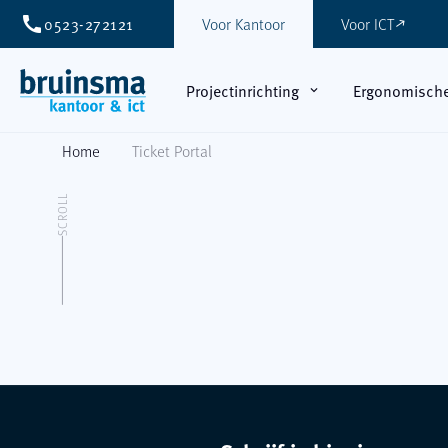
call
0523-272121
Voor Kantoor
Voor ICT
east
Projectinrichting
Ergonomisch
expand_more
Home
Ticket Portal
SCROLL