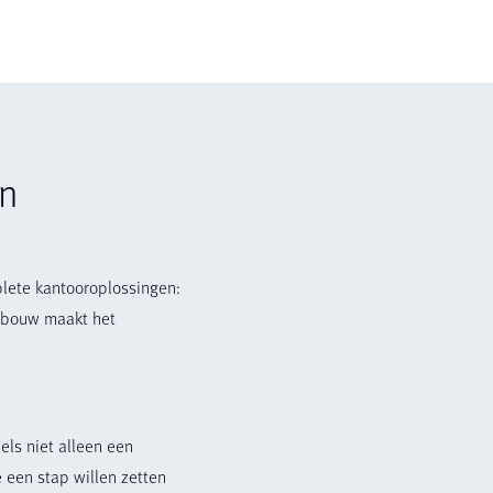
an
plete kantooroplossingen:
pbouw maakt het
els niet alleen een
 een stap willen zetten