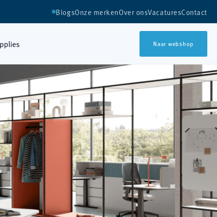
Blogs
Onze merken
Over ons
Vacatures
Contact
upplies
Naar webshop