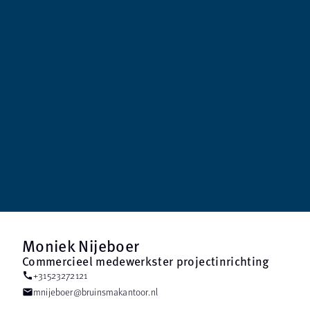
Moniek Nijeboer
Commercieel medewerkster projectinrichting
+31523272121
call
mnijeboer@bruinsmakantoor.nl
mail