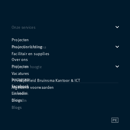
expand_more
Onze services
Projecten
expand_more
Projectinrichting
Meer over Bruinsma
Facilitair en supplies
Over ons
expand_more
Projecten
Blijf op de hoogte
Vacatures
Instagram
Privacybeleid Bruinsma Kantoor & ICT
Facebook
Instagram
Algemene voorwaarden
LinkedIn
Facebook
Blogs
LinkedIn
Blogs