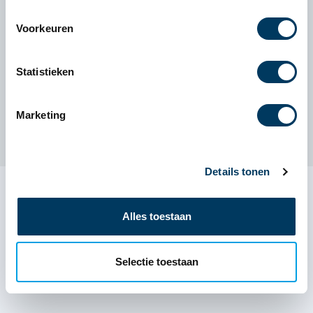
voorkomen. Ze stimuleren hersenactiviteit, verhogen de
Voorkeuren
productiviteit en verbeteren de algehele
werkprestaties. Een gezonde en dynamische werkplek
Statistieken
begint bij slimme oplossingen – en Bruinsma helpt je
daar graag mee verder!
Marketing
Ergonomische kantoormeubelen
Details tonen
Alles toestaan
Selectie toestaan