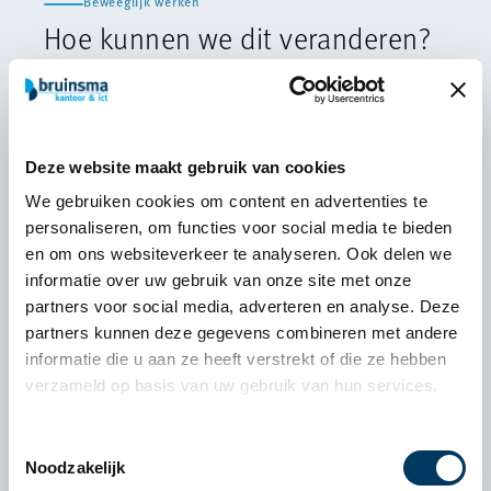
Beweeglijk werken
Hoe kunnen we dit veranderen?
We worden ons steeds bewuster van de negatieve
effecten van langdurig zitten en een statische
werkhouding. Bij Bruinsma spelen we hier actief op in
Deze website maakt gebruik van cookies
door producten aan te bieden die dit gedrag verbeteren
We gebruiken cookies om content en advertenties te
en een gezondere werkstijl stimuleren.
personaliseren, om functies voor social media te bieden
en om ons websiteverkeer te analyseren. Ook delen we
Denk bijvoorbeeld aan een zit-sta bureau, waarmee
informatie over uw gebruik van onze site met onze
kantoormedewerkers eenvoudig kunnen afwisselen
partners voor social media, adverteren en analyse. Deze
tussen zitten en staan. Ook bieden we stoelen die
partners kunnen deze gegevens combineren met andere
beweging stimuleren, zoals ergonomische
informatie die u aan ze heeft verstrekt of die ze hebben
zitoplossingen, en de bureaufiets – een innovatief
verzameld op basis van uw gebruik van hun services.
concept waarmee medewerkers kunnen fietsen terwijl
ze werken.
Toestemmingsselectie
Noodzakelijk
Deze aanpassingen doen meer dan alleen rugklachten