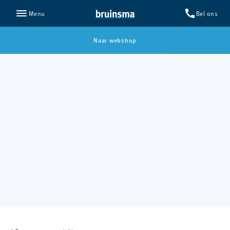
call
Bel ons
Menu
Naar webshop