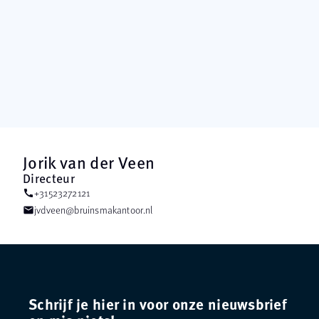
Jorik van der Veen
Directeur
+31523272121
call
jvdveen@bruinsmakantoor.nl
mail
Schrijf je hier in voor onze nieuwsbrief