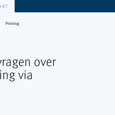
r ICT
Printing
vragen
over
ing
via