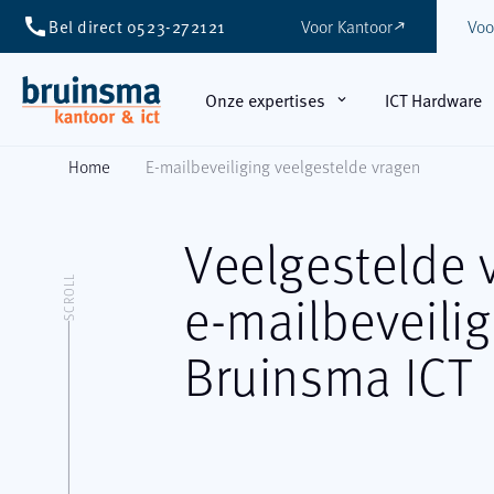
call
Bel direct 0523-272121
Voor Kantoor
Voo
east
Onze expertises
ICT Hardware
expand_more
Home
E-mailbeveiliging veelgestelde vragen
Veelgestelde
SCROLL
e-mailbeveilig
Bruinsma
ICT