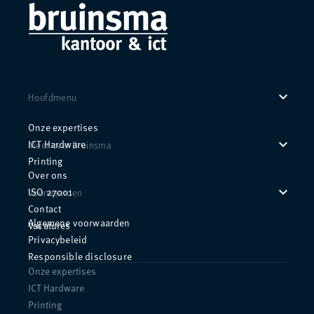
expand_more
Hoofdmenu
Onze expertises
expand_more
ICT Hardware
Meer over Bruinsma
Printing
Over ons
expand_more
ISO 27001
Voorwaarden
Contact
Algemene voorwaarden
Vacatures
Privacybeleid
Responsible disclosure
Onze expertises
ICT Hardware
Printing