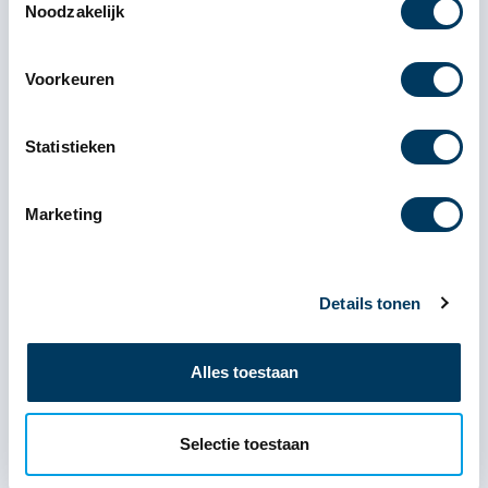
Processen automatiseren. Hoe ga
Noodzakelijk
je aan de slag?
Voorkeuren
Lees meer
Statistieken
Marketing
Details tonen
Alles toestaan
NIS2: wat betekent
ketenzorgplicht?
Selectie toestaan
Lees meer