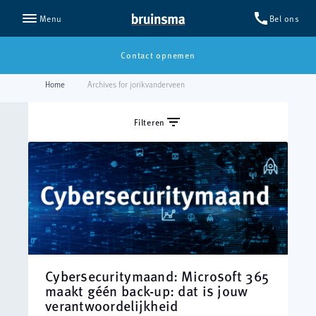
call
Bel ons
Menu
Contact opnemen
Home
Archives for jorikvanderveen
filter_list
Filteren
Cybersecuritymaand: Microsoft 365
maakt géén back-up: dat is jouw
verantwoordelijkheid